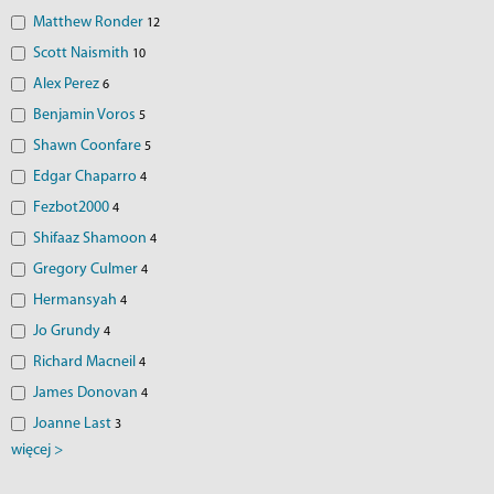
Matthew Ronder
12
Scott Naismith
10
Alex Perez
6
Benjamin Voros
5
Shawn Coonfare
5
Edgar Chaparro
4
Fezbot2000
4
Shifaaz Shamoon
4
Gregory Culmer
4
Hermansyah
4
Jo Grundy
4
Richard Macneil
4
James Donovan
4
Joanne Last
3
więcej >