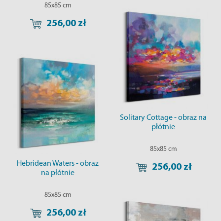
85x85 cm
256,00 zł
Solitary Cottage - obraz na
płótnie
85x85 cm
Hebridean Waters - obraz
256,00 zł
na płótnie
85x85 cm
256,00 zł