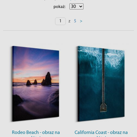
pokaż:
z
>
5
Rodeo Beach - obraz na
California Coast - obraz na