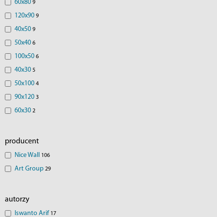
60x80
9
120x90
9
40x50
9
50x40
6
100x50
6
40x30
5
50x100
4
90x120
3
60x30
2
producent
Nice Wall
106
Art Group
29
autorzy
Iswanto Arif
17