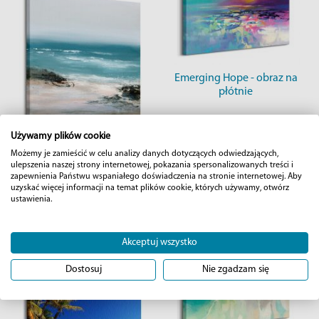
Emerging Hope - obraz na
płótnie
85x85 cm
Używamy plików cookie
256,00 zł
Możemy je zamieścić w celu analizy danych dotyczących odwiedzających,
Shoreline - obraz na
ulepszenia naszej strony internetowej, pokazania spersonalizowanych treści i
płótnie
zapewnienia Państwu wspaniałego doświadczenia na stronie internetowej. Aby
uzyskać więcej informacji na temat plików cookie, których używamy, otwórz
ustawienia.
85x85 cm
256,00 zł
Akceptuj wszystko
Dostosuj
Nie zgadzam się