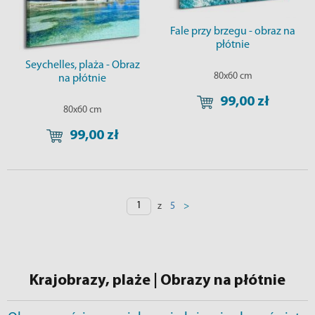
Fale przy brzegu - obraz na
płótnie
Seychelles, plaża - Obraz
80x60 cm
na płótnie
99,00 zł
80x60 cm
99,00 zł
z
>
5
Krajobrazy, plaże | Obrazy na płótnie