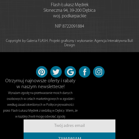
Flash Łukasz Mędrek
Słoneczna 94
,
39-200
Dębica
woj. podkarpackie
NIP
8722091884
Copyright by Galeria FLASH. Projekt graficzny i wykonanie:
Agencja Interaktywna Bull
Design
Otrzymuj najnowsze oferty i rabaty
w naszym newsletterze!
Wyrażam zgodę na przetwarzanie moich danych
osobowych w celach marketingowych w zgodzie i
według zasad określonych w Polityce prywatności
przez: Flash Łukasz Mędrek z siedzibą w Dębicy. Wiem, że
w każdej chwili mogę odwołać zgodę.