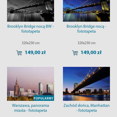
Brooklyn Bridge nocą BW -
Brooklyn Bridge nocą -
fototapeta
fototapeta
320x230 cm
320x230 cm
149,00 zł
149,00 zł
POPULARNY
Warszawa, panorama
Zachód słońca, Manhattan
miasta - fototapeta
- fototapeta