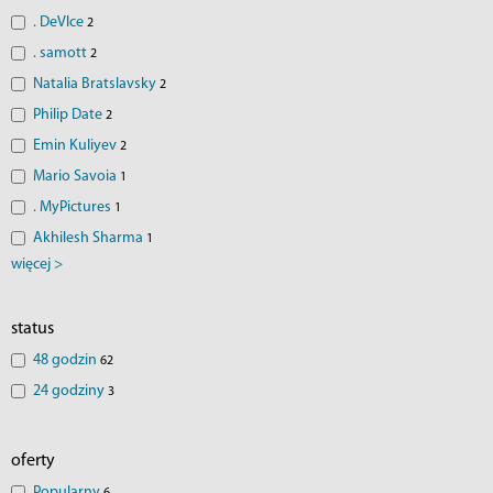
. DeVIce
2
. samott
2
Natalia Bratslavsky
2
Philip Date
2
Emin Kuliyev
2
Mario Savoia
1
. MyPictures
1
Akhilesh Sharma
1
więcej >
status
48 godzin
62
24 godziny
3
oferty
Popularny