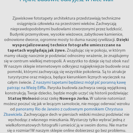
Zjawiskowe fototapety architektura przedstawiają techniczne
osiągnięcia człowieka na przestrzeni wieków. Zachwycają
nieprawdopodobnymi budowlami stworzonymi przez ludzkość.
Budynki przemysłowe, wysokie wieżowce, zabytkowe kamienice,
odnowione dworce, ogromne mosty to duma naszej cywilizacji.
Dzięki
wyspecjalizowanej technice fotografie umieszczane na
tapetach wyglądają jak żywe.
Znajdując się w pokoju, w którym
mamy okazję naocznie je podziwiać odnosimy wrażenie, że znajdujemy
się w centrum wielkiej metropolii. A wszystko to dzieje się tuż obok nas!
W naszym sklepie internetowym odkryjesz najpiękniejsze budowle oraz
pomniki, którymi zachwycają się wszystkie pokolenia. Są to atrakcje
turystyczne oraz miejsca, będące kierunkiem licznych wycieczek na
całym świecie.
Z naszymi tapetami będziesz mógł pić poranną kawę
patrząc na Wieżę Eiffla.
Paryska budowla zachwyca swoją wyjątkową
konstrukcją. Twoje dziecko, będzie mogło uczyć się historii podziwiając
Statuę Wolności
oraz rzekę
Nowego Jorku.
W salonie natomiast
możesz poczuć się jak w lecącym samolocie, nie mogąc oderwać wzroku
od
panoramy Rio de Janeiro z cudownym pomnikiem Chrystusa
Zbawiciela.
Zachwycające dech w piersiach widoki możesz podziwiać nie
wychodząc z własnego mieszkania. Wystarczy tylko wybrać jedną z
wielkoformatowych fotografii i umieścić ją w swoim domu. Nie martw
się o rozmiar! W naszym sklepie online dobierzesz go bez problemu.