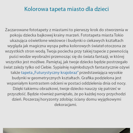
Kolorowa tapeta miasto dla dzieci
Zaczarowane fototapety z miastami to pierwszy krok do stworzenia w
pokoju dziecka bajkowej krainy marzeń. Fototapeta miasta Tokio
ukazująca oświetlone wieżowce i budynki o ciekawych kształtach
wygląda jak magiczna wyspa pełna kolorowych świateł otoczona ze
wszystkich stron wodą. Twoja pociecha przy takiej tapecie z pewnością
puści wodze wyobraźni przenosząc się do świata fantazji, w której
wszystko jest możliwe. Pamiętaj, jak twoje dziecko będzie postrzegało
świat zależy tylko od Ciebie. Sypialnię najmłodszych fantastycznie ożywi
także
tapeta „Futurystyczny krajobraz”
przedstawiająca wysokie
budynki w geometrycznych kształtach. Grafika podzielona jest
wspaniałym kontrastem odcieni w postaci oddzielenia dnia od nocy.
Dzięki takiemu obrazkowi, twoje dziecko nauczy się patrzeć w
przyszłość. Będzie również pamiętało, że po każdej nocy przychodzi
dzień. Poszerzaj horyzonty zdobiąc ściany domu wyjątkowymi
dekoracjami.