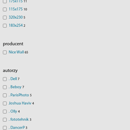
175x115
11
115x175
10
320x230
5
183x254
2
producent
Nice Wall
65
autorzy
. Dell
7
. Beboy
7
. ParisPhoto
5
Joshua Haviv
4
. Olly
4
. fototehnik
3
. DancerP
3