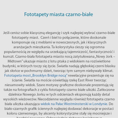
Fototapety miasta czarno-białe
Jeśli cenisz sobie klasyczną elegancję i szyk najlepiej wybrać czarno-białe
fototapety miast. Czerń i biel to połączenie, które doskonale
komponuje się z meblami w nowoczesnych, jak i klasycznych
aranżacjach mieszkania. Ta kolorystyka cieszy się ogromna
popularnością ze względu na urzekającą tajemniczość, fantastyczność i
kunszt. Czarno-biała fototapeta miasto nocą zatytułowana „Nowy Jork –
Midtown” ukazuje miasto z lotu ptaka z widokiem na rozświetlone
budynki, w których toczy się życie. Światła nadają głębokiej czerni blasku
jak słońce w pochmurny dzień, tworząc tym samym niebywały klimat.
Fototapeta most „Brooklyn Bridge nocą”
rewelacyjne prezentuje się na
ścianie. Światła na moście oświetlają rzekę East River tworząc
niesamowity widok. Szare motywy graficzne doskonale prezentują się
także na fotografiach z cyklu fototapety czarno białe uliczki. Zatłoczone
dzielnice Nowego Jorku w tych odcieniach eksponują każdy detal
wysokich wieżowców. Niecodzienne wygląda również fototapeta czarno
biała uliczka ukazująca
widok na Pałac Westminsterski w Londynie.
Do
biało-czarnych grafik ściennych najlepiej dodawać dekoracje w postaci
koloru czerwonego, by akcenty kolorystyczne stały się mocniejsze i