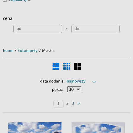
6
cena
-
home
/
Fototapety
/
Miasta
data dodania:
najnowszy
pokaż:
z
>
3