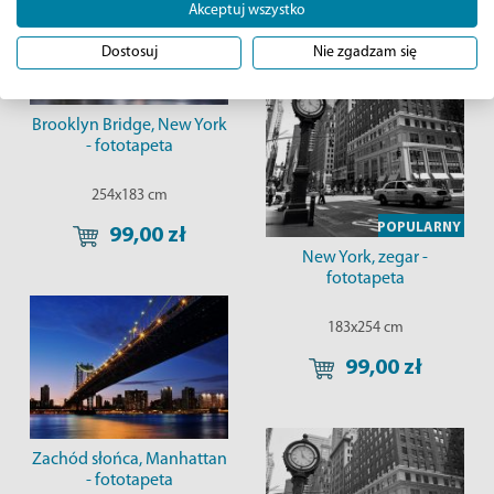
Akceptuj wszystko
Dostosuj
Nie zgadzam się
Brooklyn Bridge, New York
- fototapeta
254x183 cm
POPULARNY
99,00 zł
New York, zegar -
fototapeta
183x254 cm
99,00 zł
Zachód słońca, Manhattan
- fototapeta