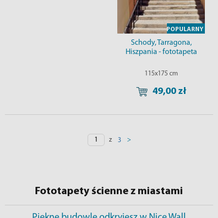
POPULARNY
Schody, Tarragona,
Hiszpania - fototapeta
115x175 cm
49,00 zł
z
>
3
Fototapety ścienne z miastami
Piękne budowle odkryjesz w Nice Wall