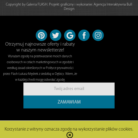
Copyright by Galeria FLASH. Projekt graficzny i wykonanie:
Agencja Interaktywna Bull
Design
Otrzymuj najnowsze oferty i rabaty
w naszym newsletterze!
Wyrażam zgodę na przetwarzanie moich danych
osobowych w celach marketingowych w zgodzie i
według zasad określonych w Polityce prywatności
przez: Flash Łukasz Mędrek z siedzibą w Dębicy. Wiem, że
w każdej chwili mogę odwołać zgodę.
ZAMAWIAM
Korzystanie z witryny oznacza zgodę na wykorzystanie plików cookies.