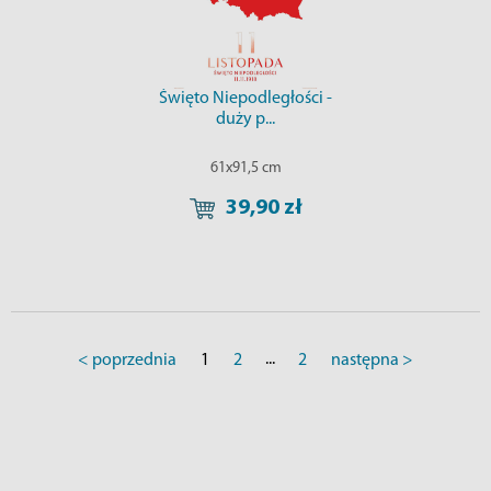
Święto Niepodległości -
duży p...
61x91,5 cm
39,90 zł
...
< poprzednia
1
2
2
następna >