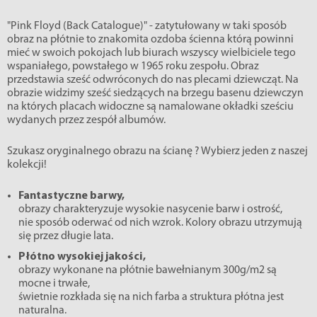
"Pink Floyd (Back Catalogue)" - zatytułowany w taki sposób
obraz na płótnie to znakomita ozdoba ścienna którą powinni
mieć w swoich pokojach lub biurach wszyscy wielbiciele tego
wspaniałego, powstałego w 1965 roku zespołu. Obraz
przedstawia sześć odwróconych do nas plecami dziewcząt. Na
obrazie widzimy sześć siedzących na brzegu basenu dziewczyn
na których placach widoczne są namalowane okładki sześciu
wydanych przez zespół albumów.
Szukasz oryginalnego obrazu na ścianę ? Wybierz jeden z naszej
kolekcji!
Fantastyczne barwy,
obrazy charakteryzuje wysokie nasycenie barw i ostrość,
nie sposób oderwać od nich wzrok. Kolory obrazu utrzymują
się przez długie lata.
Płótno wysokiej jakości,
obrazy wykonane na płótnie bawełnianym 300g/m2 są
mocne i trwałe,
świetnie rozkłada się na nich farba a struktura płótna jest
naturalna.