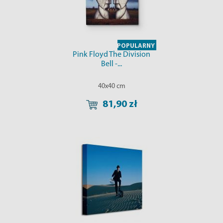
POPULARNY
Pink Floyd The Division
Bell -...
40x40 cm
81,90 zł