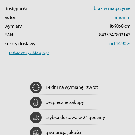
brak w magazynie
dostępność:
autor:
anonim
wymiary
8x93x8 cm
EAN:
8435747802143
koszty dostawy
od 14.90 zł
pokaż wszystkie opcje
14 dni na wymianę i zwrot
bezpieczne zakupy
szybka dostawa w 24 godziny
gwarancja jakości