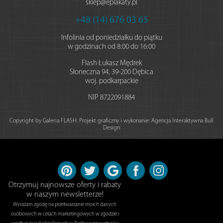
sklep@eplakaty.pl
+48 (14) 676 03 65
Infolinia od poniedziałku do piątku
w godzinach od 8:00 do 16:00
Flash Łukasz Mędrek
Słoneczna 94
,
39-200
Dębica
woj. podkarpackie
NIP
8722091884
Copyright by Galeria FLASH. Projekt graficzny i wykonanie:
Agencja Interaktywna Bull
Design
Otrzymuj najnowsze oferty i rabaty
w naszym newsletterze!
Wyrażam zgodę na przetwarzanie moich danych
osobowych w celach marketingowych w zgodzie i