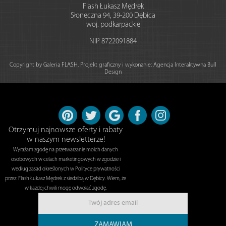
Flash Łukasz Mędrek
Słoneczna 94
,
39-200
Dębica
woj. podkarpackie
NIP
8722091884
Copyright by Galeria FLASH. Projekt graficzny i wykonanie:
Agencja Interaktywna Bull
Design
Otrzymuj najnowsze oferty i rabaty
w naszym newsletterze!
Wyrażam zgodę na przetwarzanie moich danych
osobowych w celach marketingowych w zgodzie i
według zasad określonych w Polityce prywatności
przez: Flash Łukasz Mędrek z siedzibą w Dębicy. Wiem, że
w każdej chwili mogę odwołać zgodę.
ZAMAWIAM