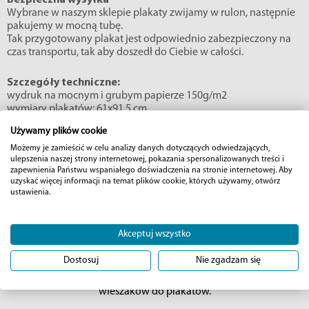
Bezpieczna wysyłka
Wybrane w naszym sklepie plakaty zwijamy w rulon, następnie
pakujemy w mocną tubę.
Tak przygotowany plakat jest odpowiednio zabezpieczony na
czas transportu, tak aby doszedł do Ciebie w całości.
Szczegóły techniczne:
wydruk na mocnym i grubym papierze 150g/m2
wymiary plakatów: 61x91,5 cm
Używamy plików cookie
Możemy je zamieścić w celu analizy danych dotyczących odwiedzających,
ulepszenia naszej strony internetowej, pokazania spersonalizowanych treści i
zapewnienia Państwu wspaniałego doświadczenia na stronie internetowej. Aby
uzyskać więcej informacji na temat plików cookie, których używamy, otwórz
↓
Opraw w ramkę
ustawienia.
Akceptuj wszystko
Plakaty w szybki i prosty sposób możesz powiesić na ścianie za
Dostosuj
Nie zgadzam się
pomocą tradycyjnej taśmy, taśmy washi lub kropek kleju.
Możesz oprawić plakat w antyramę lub skorzystać z specjalnych
wieszaków do plakatów.