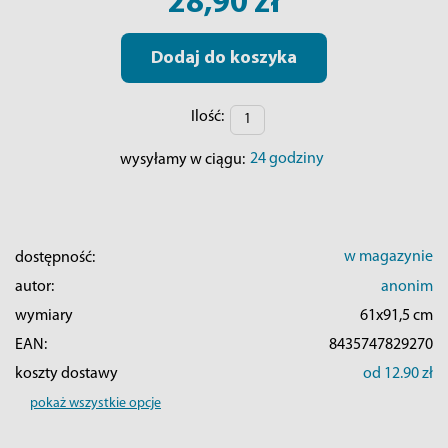
28,90 zł
Dodaj do koszyka
Ilość:
24 godziny
wysyłamy w ciągu:
w magazynie
dostępność:
autor:
anonim
wymiary
61x91,5 cm
EAN:
8435747829270
koszty dostawy
od 12.90 zł
pokaż wszystkie opcje