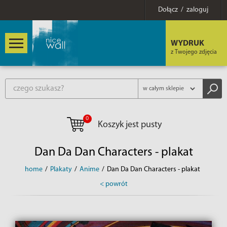
Dołącz / zaloguj
WYDRUK
z Twojego zdjęcia
0
Koszyk jest pusty
Dan Da Dan Characters - plakat
home
/
Plakaty
/
Anime
/
Dan Da Dan Characters - plakat
< powrót