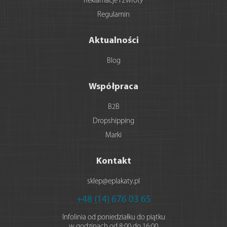
Reklamacje i zwroty
Regulamin
Aktualności
Blog
Współpraca
B2B
Dropshipping
Marki
Kontakt
sklep@eplakaty.pl
+48 (14) 676 03 65
Infolinia od poniedziałku do piątku
w godzinach od 8:00 do 16:00