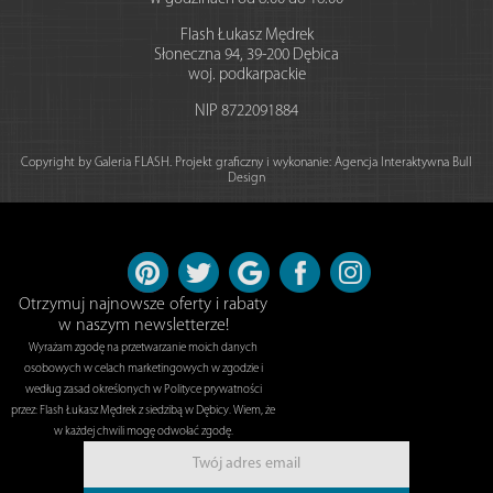
Flash Łukasz Mędrek
Słoneczna 94
,
39-200
Dębica
woj. podkarpackie
NIP
8722091884
Copyright by Galeria FLASH. Projekt graficzny i wykonanie:
Agencja Interaktywna Bull
Design
Otrzymuj najnowsze oferty i rabaty
w naszym newsletterze!
Wyrażam zgodę na przetwarzanie moich danych
osobowych w celach marketingowych w zgodzie i
według zasad określonych w Polityce prywatności
przez: Flash Łukasz Mędrek z siedzibą w Dębicy. Wiem, że
w każdej chwili mogę odwołać zgodę.