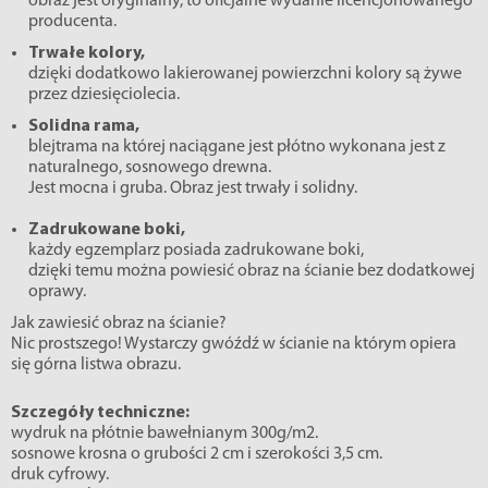
obraz jest oryginalny, to oficjalne wydanie licencjonowanego
producenta.
Trwałe kolory,
dzięki dodatkowo lakierowanej powierzchni kolory są żywe
przez dziesięciolecia.
Solidna rama,
blejtrama na której naciągane jest płótno wykonana jest z
naturalnego, sosnowego drewna.
Jest mocna i gruba. Obraz jest trwały i solidny.
Zadrukowane boki,
każdy egzemplarz posiada zadrukowane boki,
dzięki temu można powiesić obraz na ścianie bez dodatkowej
oprawy.
Jak zawiesić obraz na ścianie?
Nic prostszego! Wystarczy gwóźdź w ścianie na którym opiera
się górna listwa obrazu.
Szczegóły techniczne:
wydruk na płótnie bawełnianym 300g/m2.
sosnowe krosna o grubości 2 cm i szerokości 3,5 cm.
druk cyfrowy.