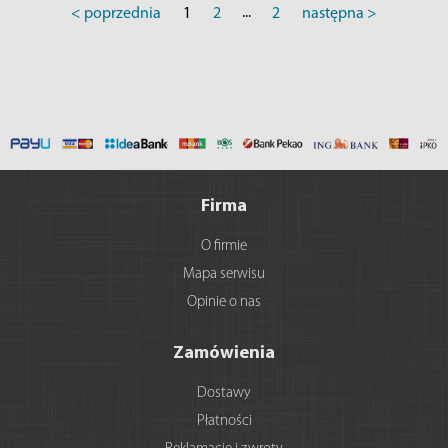
...
< poprzednia
1
2
2
następna >
Firma
O firmie
Mapa serwisu
Opinie o nas
Zamówienia
Dostawy
Płatności