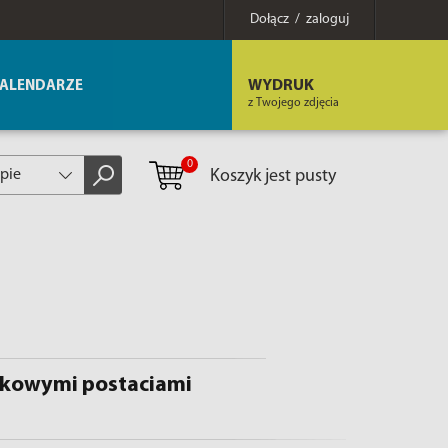
Dołącz / zaloguj
WYDRUK
ALENDARZE
z Twojego zdjęcia
0
epie
Koszyk jest pusty
ajkowymi postaciami