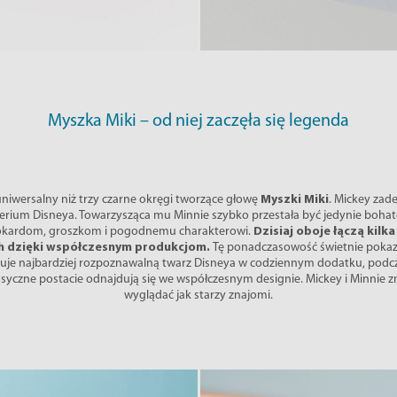
Myszka Miki – od niej zaczęła się legenda
niwersalny niż trzy czarne okręgi tworzące głowę
Myszki Miki
. Mickey zade
ium Disneya. Towarzysząca mu Minnie szybko przestała być jedynie bohater
kokardom, groszkom i pogodnemu charakterowi.
Dzisiaj oboje łączą kil
ich dzięki współczesnym produkcjom.
Tę ponadczasowość świetnie pokaz
uje najbardziej rozpoznawalną twarz Disneya w codziennym dodatku, podc
asyczne postacie odnajdują się we współczesnym designie. Mickey i Minnie zmi
wyglądać jak starzy znajomi.