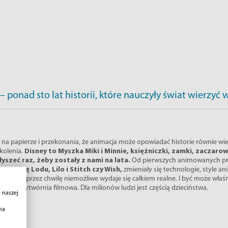
– ponad sto lat historii, które nauczyły świat wierzyć
 na papierze i przekonania, że animacja może opowiadać historie równie wiel
kolenia.
Disney to Myszka Miki i Minnie, księżniczki, zamki, zaczar
łyszeć raz, żeby zostały z nami na lata.
Od pierwszych animowanych pr
 po
Krainę Lodu, Lilo i Stitch czy Wish,
zmieniały się technologie, style a
prawić, że przez chwilę niemożliwe wydaje się całkiem realne. I być może właś
wytwórnia filmowa. Dla milionów ludzi jest częścią dzieciństwa.
 naszej
na