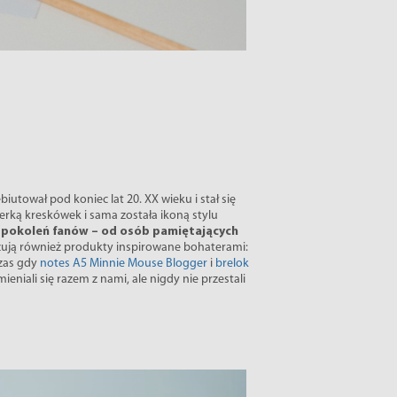
biutował pod koniec lat 20. XX wieku i stał się
ką kreskówek i sama została ikoną stylu
ka pokoleń fanów – od osób pamiętających
ują również produkty inspirowane bohaterami:
zas gdy
notes A5 Minnie Mouse Blogger
i
brelok
eniali się razem z nami, ale nigdy nie przestali