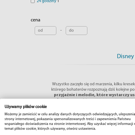
24 godziny
1
cena
-
Disney 
Wszystko zaczęło się od marzenia, kilku kresek
którego bohaterów rozpoznają dziś kolejne po
przyjaźnie i melodie, które wystarczy us
Śnieżkę, Bambiego
i klasyczne baśnie, aż
niezmienne: wiara, że dobra historia potrafi s
Używamy plików cookie
Możemy je zamieścić w celu analizy danych dotyczących odwiedzających, ulepszenia
strony internetowej, pokazania spersonalizowanych treści i zapewnienia Państwu
wspaniałego doświadczenia na stronie internetowej. Aby uzyskać więcej informacji 
temat plików cookie, których używamy, otwórz ustawienia.