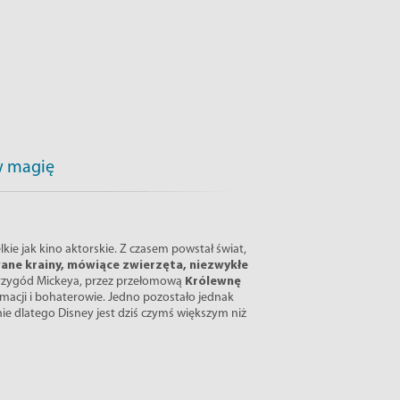
 w magię
kie jak kino aktorskie. Z czasem powstał świat,
owane krainy, mówiące zwierzęta, niezwykłe
zygód Mickeya, przez przełomową
Królewnę
nimacji i bohaterowie. Jedno pozostało jednak
nie dlatego Disney jest dziś czymś większym niż