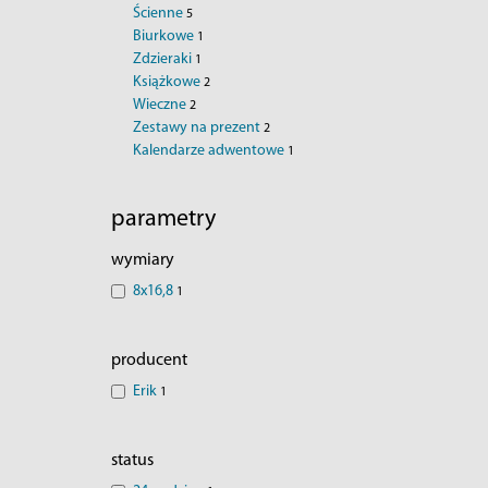
Ścienne
5
Biurkowe
1
Zdzieraki
1
Książkowe
2
Wieczne
2
Zestawy na prezent
2
Kalendarze adwentowe
1
parametry
wymiary
8x16,8
1
producent
Erik
1
status