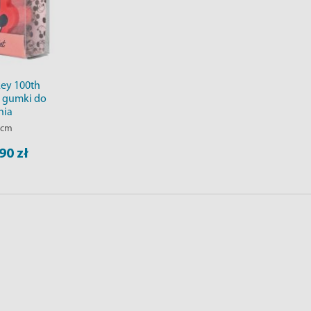
ey 100th
- gumki do
nia
 cm
90 zł