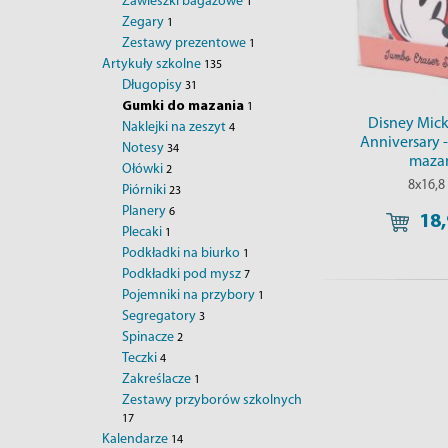
Zawieszki bagażowe
1
Zegary
1
Zestawy prezentowe
1
Artykuły szkolne
135
Długopisy
31
Gumki do mazania
1
Disney Mick
Naklejki na zeszyt
4
Anniversary 
Notesy
34
maza
Ołówki
2
8x16,8
Piórniki
23
Planery
6
18,
Plecaki
1
Podkładki na biurko
1
Podkładki pod mysz
7
Pojemniki na przybory
1
Segregatory
3
Spinacze
2
Teczki
4
Zakreślacze
1
Zestawy przyborów szkolnych
17
Kalendarze
14