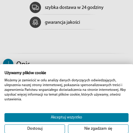
szybka dostawa w 24 godziny
gwarancja jakości
↓
Opis
Używamy plików cookie
Możemy je zamieścić w celu analizy danych dotyczących odwiedzających,
ulepszenia naszej strony internetowej, pokazania spersonalizowanych treści i
Pusheen Fruit Shopping - torba na zakupy
zapewnienia Państwu wspaniałego doświadczenia na stronie internetowej. Aby
uzyskać więcej informacji na temat plików cookie, których używamy, otwórz
ustawienia.
Zabierz Pusheen na zakupy i ciesz się stylowym, a zarazem
ekologicznym dodatkiem do codziennych aktywności! Torba
wielokrotnego użytku
Pusheen Fruit Shopping
zachwyca
Akceptuj wszystko
uroczym nadrukiem z kotką pchającą wózek pełen owoców.
Jasna kolorystyka, owocowe akcenty i zabawny motyw
Dostosuj
Nie zgadzam się
sprawiają, że zakupy stają się czystą przyjemnością – dosłownie i