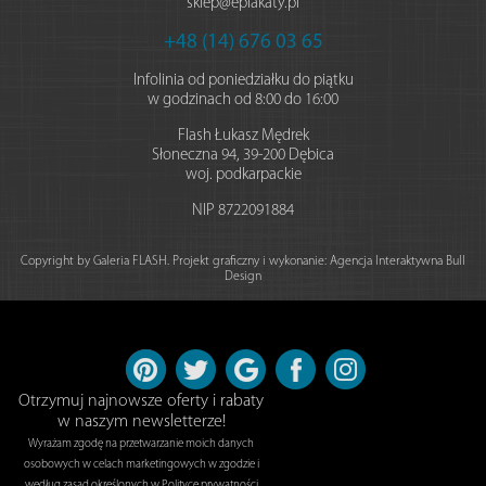
sklep@eplakaty.pl
+48 (14) 676 03 65
Infolinia od poniedziałku do piątku
w godzinach od 8:00 do 16:00
Flash Łukasz Mędrek
Słoneczna 94
,
39-200
Dębica
woj. podkarpackie
NIP
8722091884
Copyright by Galeria FLASH. Projekt graficzny i wykonanie:
Agencja Interaktywna Bull
Design
Otrzymuj najnowsze oferty i rabaty
w naszym newsletterze!
Wyrażam zgodę na przetwarzanie moich danych
osobowych w celach marketingowych w zgodzie i
według zasad określonych w Polityce prywatności